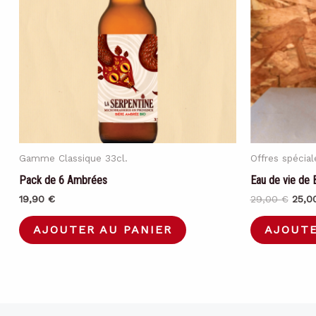
Gamme Classique 33cl.
Offres spécial
Pack de 6 Ambrées
Eau de vie de 
Le
19,90
€
29,00
€
25,0
prix
initial
AJOUTER AU PANIER
AJOUTE
était 
29,0