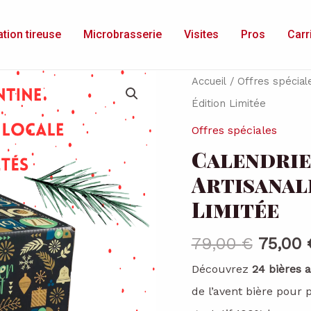
tion tireuse
Microbrasserie
Visites
Pros
Carr
Accueil
/
Offres spécial
Édition Limitée
Offres spéciales
Calendrier
Artisanal
Limitée
Le
79,00
€
75,00
prix
Découvrez
24 bières a
initial
de l’avent bière pour 
était :