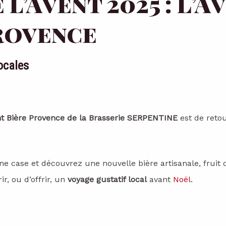
l’Avent 2025 : L’A
Limitée
rovence
ocales
ent Bière Provence de la Brasserie SERPENTINE
est de retou
e case et découvrez une nouvelle bière artisanale, fruit 
ir, ou d’offrir, un
voyage gustatif local
avant
Noël
.