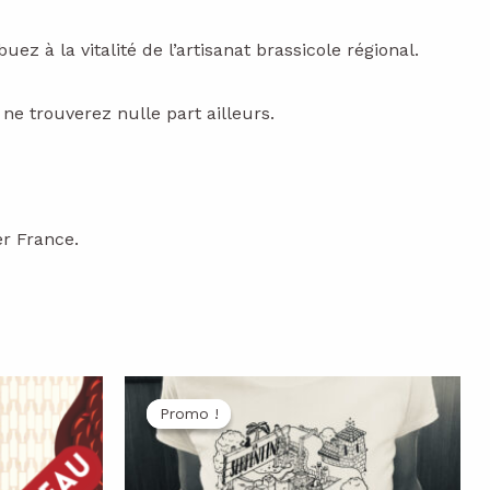
z à la vitalité de l’artisanat brassicole régional.
ne trouverez nulle part ailleurs.
er France.
Promo !
Promo !