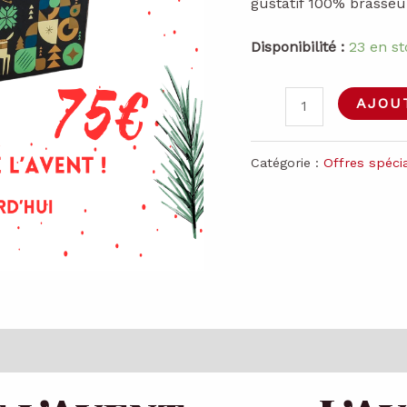
gustatif 100% brasseu
79,00 
Disponibilité :
23 en st
quantité
AJOU
de
Calendrier
Catégorie :
Offres spéci
de
l'Avent
Bière
Artisanale
Provence
2025
-
Édition