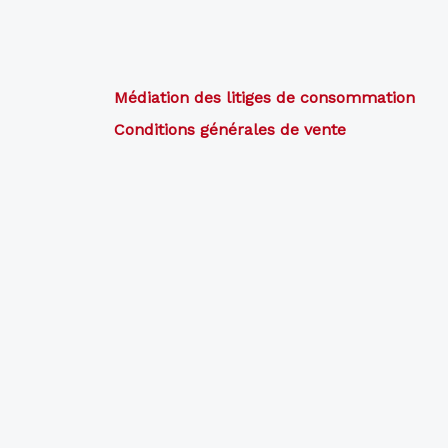
Les
Les
options
options
peuvent
peuvent
Médiation des litiges de consommation
être
être
Conditions générales de vente
choisies
choisies
sur
sur
la
la
page
page
du
du
produit
produit