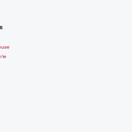
r
reuse
rie