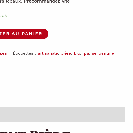
rs locaux.
Précommandez vite !
€.
75,00 €.
ock
TER AU PANIER
ales
Étiquettes :
artisanale
,
bière
,
bio
,
ipa
,
serpentine