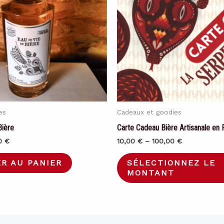
es
Cadeaux et goodies
Bière
Carte Cadeau Bière Artisanale en
Le
0
€
10,00
€
–
100,00
€
prix
actuel
R AU PANIER
SÉLECTIONNEZ LE
:
est :
MONTANT
0 €.
25,00 €.