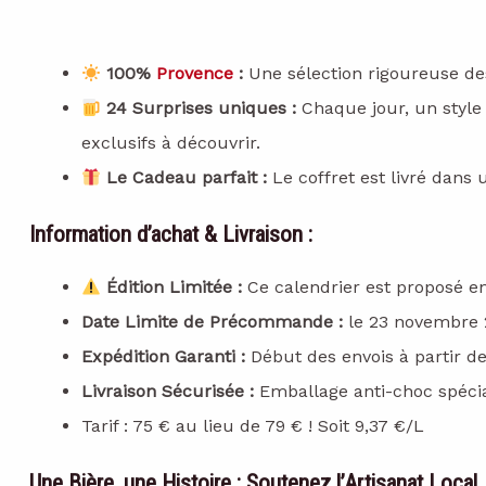
100%
Provence
:
Une sélection rigoureuse des
24 Surprises uniques :
Chaque jour, un style 
exclusifs à découvrir.
Le Cadeau parfait :
Le coffret est livré dans 
Information d’achat & Livraison :
Édition Limitée :
Ce calendrier est proposé en 
Date Limite de Précommande :
le 23 novembre 2
Expédition Garanti :
Début des envois à partir d
Livraison Sécurisée :
Emballage anti-choc spécial
Tarif : 75 € au lieu de 79 € ! Soit 9,37 €/L
Une Bière, une Histoire : Soutenez l’Artisanat Local